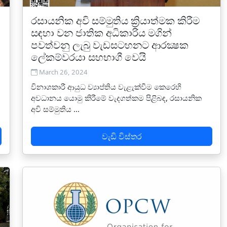
රසායනික අවි සම්මුතිය ක්‍රියාත්මක කිරීම
සඳහා වන ජාතික අධිකාරිය මගින්
පවත්වනු ලැබු වැඩසටහනට ආරක්‍ෂක
ලේකම්වරයා සහභාගී වෙයි
March 26, 2024
විනාශකාරී ආයුධ ව්‍යාප්තිය වැළැක්වීම කෙරෙහි
අවධානය යොමු කිරීමේ වැදගත්කම පිළිබඳ, රසායනික
අවි සම්මුතිය ...
වැඩි විස්තර