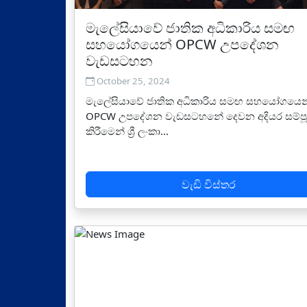
මැලේසියාවේ ජාතික අධිකාරිය සමඟ
සහයෝගයෙන් OPCW උපදේශන
වැඩසටහන
October 25, 2024
මැලේසියාවේ ජාතික අධිකාරිය සමඟ සහයෝගයෙන
OPCW උපදේශන වැඩසටහනේ දෙවන අදියර සම්පූ
කිරීමෙන් ශ්‍රී ලංකා...
වැඩි විස්තර