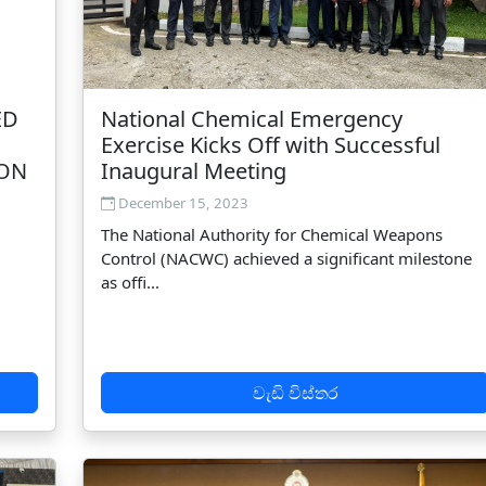
ED
National Chemical Emergency
Exercise Kicks Off with Successful
 ON
Inaugural Meeting
December 15, 2023
The National Authority for Chemical Weapons
Control (NACWC) achieved a significant milestone
as offi...
වැඩි විස්තර