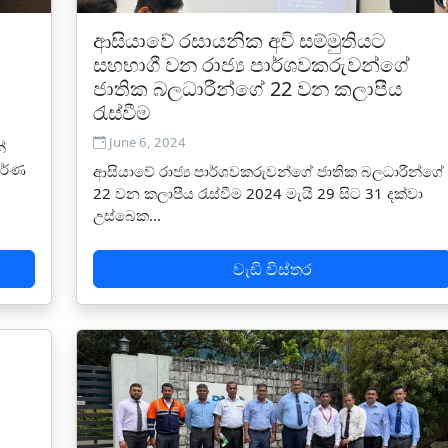
ආසියාවේ රසායනික අවි සම්මුතියට
සහභාගී වන රාජ්‍ය පාර්ශවකරුවන්ගේ
ජාතික බලධාරීන්ගේ 22 වන කලාපීය
රැස්වීම
June 6, 2024
්
ර්ණ
ආසියාවේ රාජ්‍ය පාර්ශවකරුවන්ගේ ජාතික බලධාරීන්ගේ
22 වන කලාපීය රැස්වීම 2024 මැයි 29 සිට 31 දක්වා
උස්බෙක...
වැඩි විස්තර