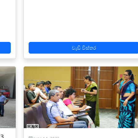
වැඩි විස්තර
 3