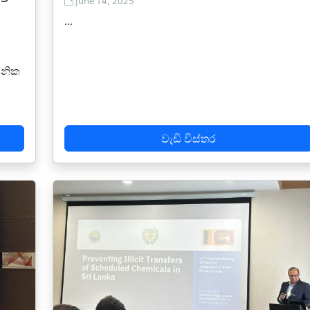
June 14, 2025
...
යනික
වැඩි විස්තර