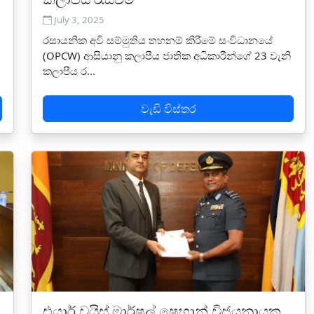
July 3, 2025
රසායනික අවි සම්මුතිය තහනම් කිරීමේ සංවිධානයේ
(OPCW) ආසියානු කලාපීය ජාතික අධිකාරීන්ගේ 23 වැනි
කලාපීය ර...
වැඩි විස්තර
එයාර් වයිස් මාර්ෂල් ෂෙහාන් විජයනායක