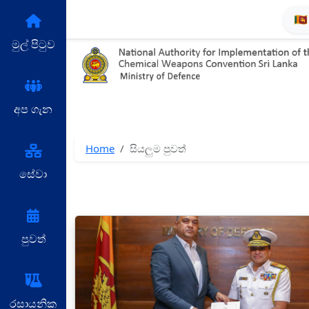
🇱
මුල් පිටුව
අප ගැන
Home
සියලුම පුවත්
සේවා
පුවත්
රසායනික