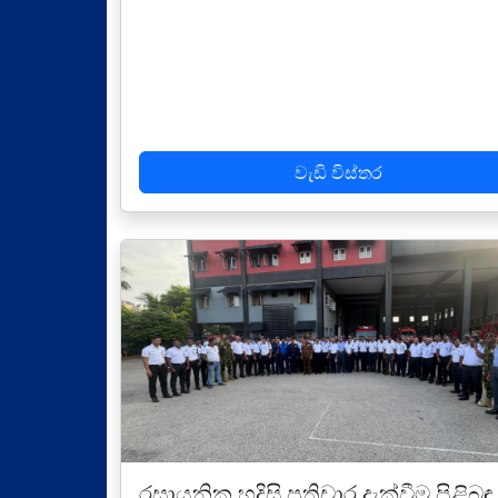
වැඩි විස්තර
රසායනික හදිසි ප්‍රතිචාර දැක්වීම පිළිබඳ