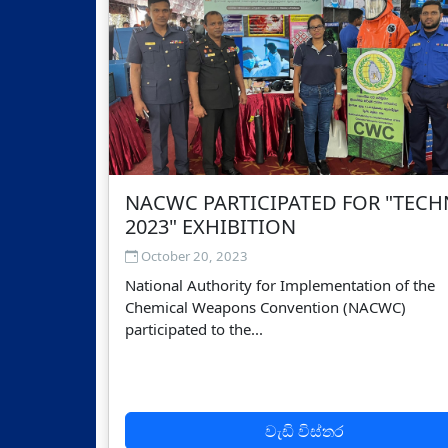
NACWC PARTICIPATED FOR "TEC
2023" EXHIBITION
October 20, 2023
National Authority for Implementation of the
Chemical Weapons Convention (NACWC)
participated to the...
වැඩි විස්තර