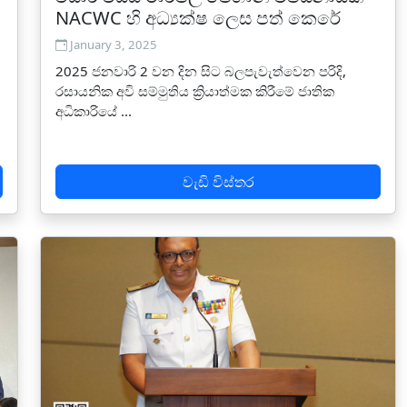
NACWC හි අධ්‍යක්ෂ ලෙස පත් කෙරේ
January 3, 2025
2025 ජනවාරි 2 වන දින සිට බලපැවැත්වෙන පරිදි,
රසායනික අවි සම්මුතිය ක්‍රියාත්මක කිරීමේ ජාතික
අධිකාරියේ ...
වැඩි විස්තර