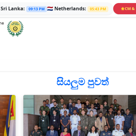

Sri Lanka:
🇳🇱
Netherlands:
CM & 
🌟
09:13 PM
05:43 PM
සියලුම පුවත්