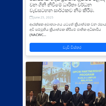
වන ගිනි නිවීමේ ධාරිතා වර්ධන
වැඩසටහන සාර්ථකව නිම කිරීම.
June 25, 2025
ආරක්ෂක අමාත්‍යාංශය යටතේ ක්‍රියාත්මක වන රසා
අවි සම්මුතිය ක්‍රියාත්මක කිරීමේ ජාතික අධිකාරිය
(NACWC...
වැඩි විස්තර