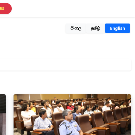
RS
සිංහල
தமிழ்
English