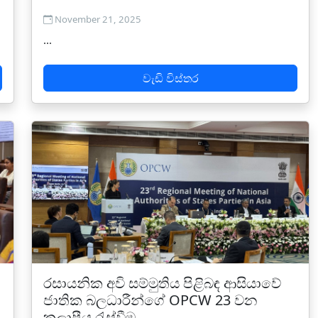
November 21, 2025
...
වැඩි විස්තර
රසායනික අවි සම්මුතිය පිළිබඳ ආසියාවේ
ජාතික බලධාරීන්ගේ OPCW 23 වන
කලාපීය රැස්වීම