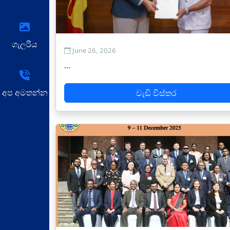
ගැලරිය
June 26, 2026
...
අප අමතන්න
වැඩි විස්තර