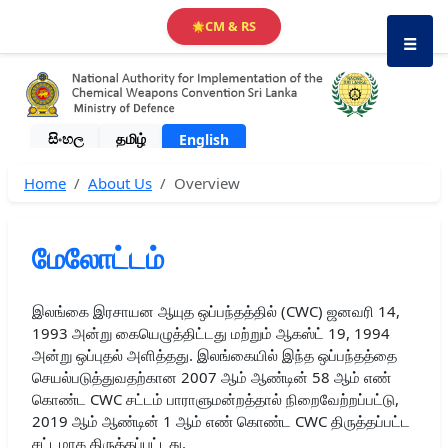
CM & RS
🌟
☰
සිංහල
தமிழ்
English
Home
About Us
Overview
மேலோட்டம்
இலங்கை இரசாயன ஆயுத ஒப்பந்தத்தில் (CWC) ஜனவரி 14,
1993 அன்று கையெழுத்திட்டது மற்றும் ஆகஸ்ட் 19, 1994
அன்று ஒப்புதல் அளித்தது. இலங்கையில் இந்த ஒப்பந்தத்தை
செயல்படுத்துவதற்கான 2007 ஆம் ஆண்டின் 58 ஆம் எண்
கொண்ட CWC சட்டம் பாராளுமன்றத்தால் நிறைவேற்றப்பட்டு,
2019 ஆம் ஆண்டின் 1 ஆம் எண் கொண்ட CWC திருத்தப்பட்ட
சட்டமாக திருத்தப்பட்டது.