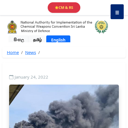
CM & RS
🌟
☰
සිංහල
தமிழ்
English
Home
News
January 24, 2022