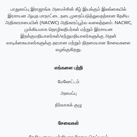
பாதுகாப்பு இராஜாங்க அமைச்சின் கீழ் இயங்கும் இலங்கையில்
இரசாயன ஆயுத மாநாட்டை நடைமுறைப்படுத்துவதற்கான தேசிய
அதிகாரசபையின் (NACWC) அதிகாரப்பூர்வ வலைத்தளம். NACWC,
முக்கியமாக தொழிலதிபர்கள் மற்றும் இரசாயன
இறக்குமதியாளர்கள்/ஏற்றுமதியாளர்களுக்கு அதன்
வாடிக்கையாளர்களுக்கு தரமான மற்றும் திறமையான சேவைகளை
வழங்குகிறது.
எங்களை பற்றி
மேலோட்டம்
அமைப்பு
நிர்வாகக் குழு
சேவைகள்
தேசிய மைய புள்ளியாக சேவை செய்யவும்