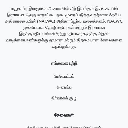
பாதுகாப்பு இராஜாங்க அமைச்சின் கீழ் இயங்கும் இலங்கையில்
இரசாயன ஆயுத மாநாட்டை நடைமுறைப்படுத்துவதற்கான தேசிய
அதிகாரசபையின் (NACWC) அதிகாரப்பூர்வ வலைத்தளம். NACWC,
முக்கியமாக தொழிலதிபர்கள் மற்றும் இரசாயன
இறக்குமதியாளர்கள்/ஏற்றுமதியாளர்களுக்கு அதன்
வாடிக்கையாளர்களுக்கு தரமான மற்றும் திறமையான சேவைகளை
வழங்குகிறது.
எங்களை பற்றி
மேலோட்டம்
அமைப்பு
நிர்வாகக் குழு
சேவைகள்
தேசிய மைய புள்ளியாக சேவை செய்யவும்