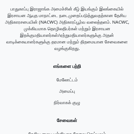
பாதுகாப்பு இராஜாங்க அமைச்சின் கீழ் இயங்கும் இலங்கையில்
இரசாயன ஆயுத மாநாட்டை நடைமுறைப்படுத்துவதற்கான தேசிய
அதிகாரசபையின் (NACWC) அதிகாரப்பூர்வ வலைத்தளம். NACWC,
முக்கியமாக தொழிலதிபர்கள் மற்றும் இரசாயன
இறக்குமதியாளர்கள்/ஏற்றுமதியாளர்களுக்கு அதன்
வாடிக்கையாளர்களுக்கு தரமான மற்றும் திறமையான சேவைகளை
வழங்குகிறது.
எங்களை பற்றி
மேலோட்டம்
அமைப்பு
நிர்வாகக் குழு
சேவைகள்
தேசிய மைய புள்ளியாக சேவை செய்யவும்