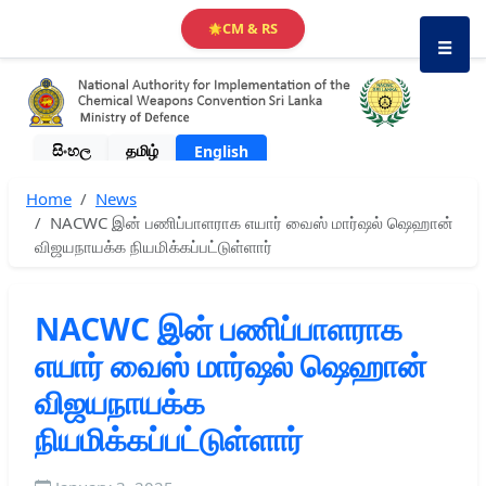
CM & RS
🌟
☰
සිංහල
தமிழ்
English
Home
News
NACWC இன் பணிப்பாளராக எயார் வைஸ் மார்ஷல் ஷெஹான்
விஜயநாயக்க நியமிக்கப்பட்டுள்ளார்
NACWC இன் பணிப்பாளராக
எயார் வைஸ் மார்ஷல் ஷெஹான்
விஜயநாயக்க
நியமிக்கப்பட்டுள்ளார்