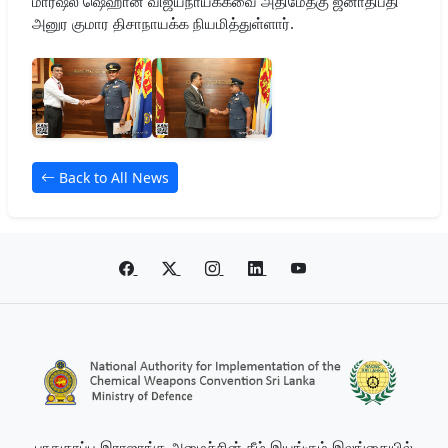
மார்ஷல் ஷெஹான் விஜயநாயக்கவை அதிமேதகு ஜனாதிபதி
அனுர குமார திசாநாயக்க நியமித்துள்ளார்.
Back to All News
பாதுகாப்பு இராஜாங்க அமைச்சின் கீழ் இயங்கும் இலங்கையில்