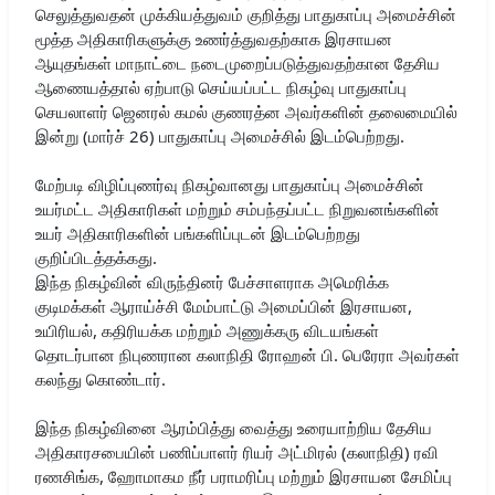
செலுத்துவதன் முக்கியத்துவம் குறித்து பாதுகாப்பு அமைச்சின்
மூத்த அதிகாரிகளுக்கு உணர்த்துவதற்காக இரசாயன
ஆயுதங்கள் மாநாட்டை நடைமுறைப்படுத்துவதற்கான தேசிய
ஆணையத்தால் ஏற்பாடு செய்யப்பட்ட நிகழ்வு பாதுகாப்பு
செயலாளர் ஜெனரல் கமல் குணரத்ன அவர்களின் தலைமையில்
இன்று (மார்ச் 26) பாதுகாப்பு அமைச்சில் இடம்பெற்றது.
மேற்படி விழிப்புணர்வு நிகழ்வானது பாதுகாப்பு அமைச்சின்
உயர்மட்ட அதிகாரிகள் மற்றும் சம்பந்தப்பட்ட நிறுவனங்களின்
உயர் அதிகாரிகளின் பங்களிப்புடன் இடம்பெற்றது
குறிப்பிடத்தக்கது.
இந்த நிகழ்வின் விருந்தினர் பேச்சாளராக அமெரிக்க
குடிமக்கள் ஆராய்ச்சி மேம்பாட்டு அமைப்பின் இரசாயன,
உயிரியல், கதிரியக்க மற்றும் அணுக்கரு விடயங்கள்
தொடர்பான நிபுணரான கலாநிதி ரோஹன் பி. பெரேரா அவர்கள்
கலந்து கொண்டார்.
இந்த நிகழ்வினை ஆரம்பித்து வைத்து உரையாற்றிய தேசிய
அதிகாரசபையின் பணிப்பாளர் ரியர் அட்மிரல் (கலாநிதி) ரவி
ரணசிங்க, ஹோமாகம நீர் பராமரிப்பு மற்றும் இரசாயன சேமிப்பு