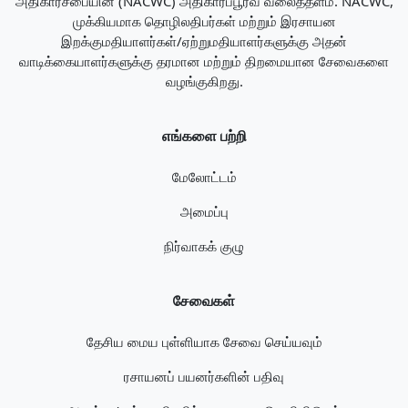
அதிகாரசபையின் (NACWC) அதிகாரப்பூர்வ வலைத்தளம். NACWC,
முக்கியமாக தொழிலதிபர்கள் மற்றும் இரசாயன
இறக்குமதியாளர்கள்/ஏற்றுமதியாளர்களுக்கு அதன்
வாடிக்கையாளர்களுக்கு தரமான மற்றும் திறமையான சேவைகளை
வழங்குகிறது.
எங்களை பற்றி
மேலோட்டம்
அமைப்பு
நிர்வாகக் குழு
சேவைகள்
தேசிய மைய புள்ளியாக சேவை செய்யவும்
ரசாயனப் பயனர்களின் பதிவு