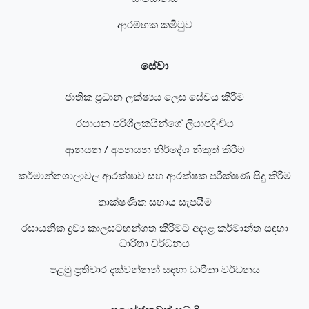
ආරම්භක කමිටුව
සේවා
ජාතික ප්‍රධාන ලක්ෂ්‍යය ලෙස සේවය කිරීම
රසායන පරිශීලකයින්ගේ ලියාපදිංචිය
ආනයන / අපනයන නිර්දේශ නිකුත් කිරීම
කර්මාන්තශාලාවල ආරක්ෂාව සහ ආරක්ෂක පරීක්ෂණ සිදු කිරීම
තාක්ෂණික සහාය සැපයීම
රසායනික ද්‍රව්‍ය කාලසටහන්ගත කිරීමට අදාළ කර්මාන්ත සඳහා
ධාරිතා වර්ධනය
පළමු ප්‍රතිචාර දක්වන්නන් සඳහා ධාරිතා වර්ධනය