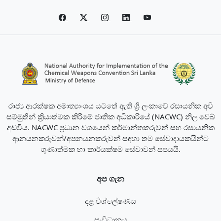
රාජ්‍ය ආරක්ෂක අමාත්‍යාංශය යටතේ ඇති ශ්‍රී ලංකාවේ රසායනික අවි
සම්මුතීන් ක්‍රියාත්මක කිරීමේ ජාතික අධිකාරියේ (NACWC) නිල වෙබ්
අඩවිය. NACWC ප්‍රධාන වශයෙන් කර්මාන්තකරුවන් සහ රසායනික
ආනයනකරුවන්/අපනයනකරුවන් සඳහා තම සේවාදායකයින්ට
ගුණාත්මක හා කාර්යක්ෂම සේවාවන් සපයයි.
අප ගැන
දළ විශ්ලේෂණය
සංවිධානය