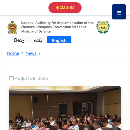
CM & RS
🌟
☰
සිංහල
தமிழ்
English
Home
News
August 28, 2025