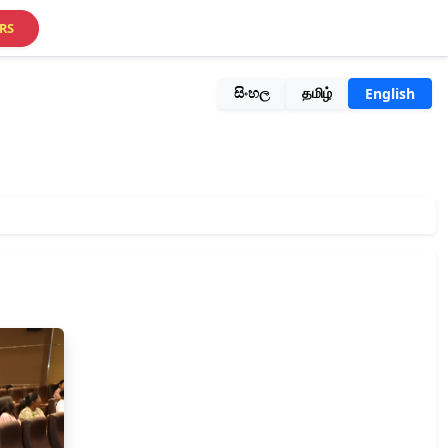
RS
සිංහල
தமிழ்
English