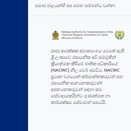
සමාජ ජාලයන්හි අප සමඟ සම්බන්ධ වන්න:
රාජ්‍ය ආරක්ෂක අමාත්‍යාංශය යටතේ ඇති
ශ්‍රී ලංකාවේ රසායනික අවි සම්මුතීන්
ක්‍රියාත්මක කිරීමේ ජාතික අධිකාරියේ
(NACWC) නිල වෙබ් අඩවිය. NACWC
ප්‍රධාන වශයෙන් කර්මාන්තකරුවන් සහ
රසායනික ආනයනකරුවන්/
අපනයනකරුවන් සඳහා තම
සේවාදායකයින්ට ගුණාත්මක හා
කාර්යක්ෂම සේවාවන් සපයයි.