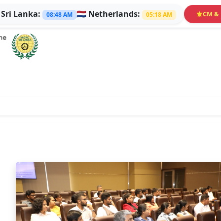

Sri Lanka:
🇳🇱
Netherlands:
CM & 
🌟
08:48 AM
05:18 AM