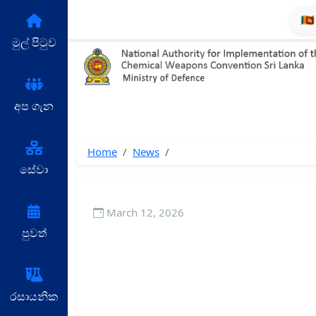
🇱
මුල් පිටුව
අප ගැන
Home
News
සේවා
March 12, 2026
පුවත්
රසායනික