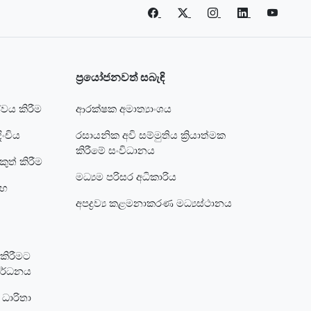
ප්‍රයෝජනවත් සබැඳි
ේවය කිරීම
ආරක්ෂක අමාත්‍යාංශය
ංචිය
රසායනික අවි සම්මුතිය ක්‍රියාත්මක
කිරීමේ සංවිධානය
ත් කිරීම
මධ්‍යම පරිසර අධිකාරිය
සහ
අපද්‍රව්‍ය කළමනාකරණ මධ්‍යස්ථානය
 කිරීමට
වර්ධනය
 ධාරිතා