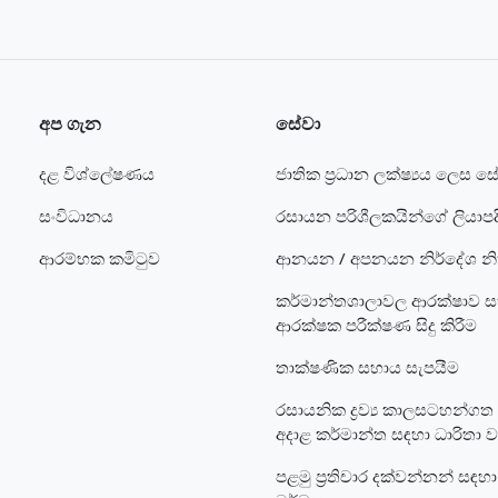
අප ගැන
සේවා
දළ විශ්ලේෂණය
ජාතික ප්‍රධාන ලක්ෂ්‍යය ලෙස ස
සංවිධානය
රසායන පරිශීලකයින්ගේ ලියාපදි
ආරම්භක කමිටුව
ආනයන / අපනයන නිර්දේශ නිකු
කර්මාන්තශාලාවල ආරක්ෂාව 
ආරක්ෂක පරීක්ෂණ සිදු කිරීම
තාක්ෂණික සහාය සැපයීම
රසායනික ද්‍රව්‍ය කාලසටහන්ගත
අදාළ කර්මාන්ත සඳහා ධාරිතා 
පළමු ප්‍රතිචාර දක්වන්නන් සඳහා