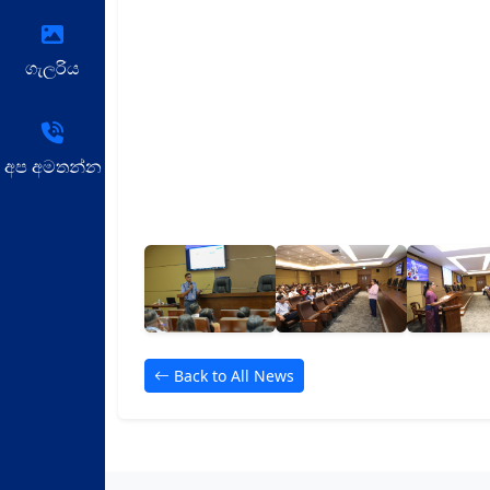
ගැලරිය
අප අමතන්න
Back to All News